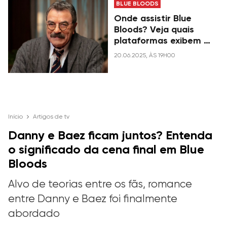
BLUE BLOODS
Onde assistir Blue
Bloods? Veja quais
plataformas exibem a
série no Brasil
20.06.2025, ÀS 19H00
Início
Artigos de tv
Danny e Baez ficam juntos? Entenda
o significado da cena final em Blue
Bloods
Alvo de teorias entre os fãs, romance
entre Danny e Baez foi finalmente
abordado