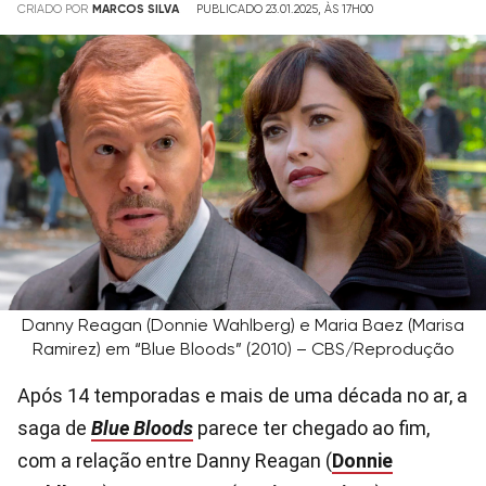
CRIADO POR
MARCOS SILVA
PUBLICADO 23.01.2025, ÀS 17H00
Danny Reagan (Donnie Wahlberg) e Maria Baez (Marisa
Ramirez) em “Blue Bloods” (2010) – CBS/Reprodução
Após 14 temporadas e mais de uma década no ar, a
saga de
Blue Bloods
parece ter chegado ao fim,
com a relação entre Danny Reagan (
Donnie