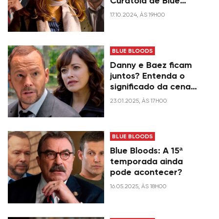
Curatola de Blue
Bloods, deixou o
17.10.2024, ÀS 19H00
elenco na terceira
temporada?
BLUE BLOODS
Danny e Baez ficam
juntos? Entenda o
significado da cena
final em Blue Bloods
23.01.2025, ÀS 17H00
BLUE BLOODS
Blue Bloods: A 15ª
temporada ainda
pode acontecer?
16.05.2025, ÀS 18H00