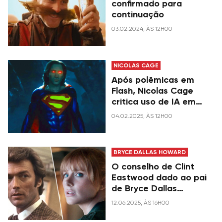
confirmado para
continuação
03.02.2024, ÀS 12H00
NICOLAS CAGE
Após polêmicas em
Flash, Nicolas Cage
critica uso de IA em
filmes: “Não podemos
04.02.2025, ÀS 12H00
deixar”
BRYCE DALLAS HOWARD
O conselho de Clint
Eastwood dado ao pai
de Bryce Dallas
Howard que ela segue
12.06.2025, ÀS 16H00
até os dias de hoje