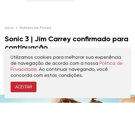
Início
Notícias de Filmes
Sonic 3 | Jim Carrey confirmado para
continuação
Utilizamos cookies para melhorar sua experiência
Ator havia anunciado sua aposentadoria
de navegação de acordo com a nossa
Política de
após participação no segundo longa da
Privacidade
. Ao continuar navegando, você
concorda com estas condições.
franquia
ACEITAR
CRIADO POR
MARCOS SILVA
PUBLICADO 03.02.2024, ÀS 12H00