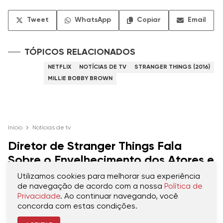
Tweet
WhatsApp
Copiar
Email
TÓPICOS RELACIONADOS
NETFLIX
NOTÍCIAS DE TV
STRANGER THINGS (2016)
MILLIE BOBBY BROWN
Início
Notícias de tv
Diretor de Stranger Things Fala
Sobre o Envelhecimento dos Atores e
Como Isso Pode Afetar a 5ª
Utilizamos cookies para melhorar sua experiência
Temporada da Série
de navegação de acordo com a nossa
Política de
Privacidade
. Ao continuar navegando, você
concorda com estas condições.
Shawn Levy não esconde seu desejo em
dar início logo as gravações de Stranger