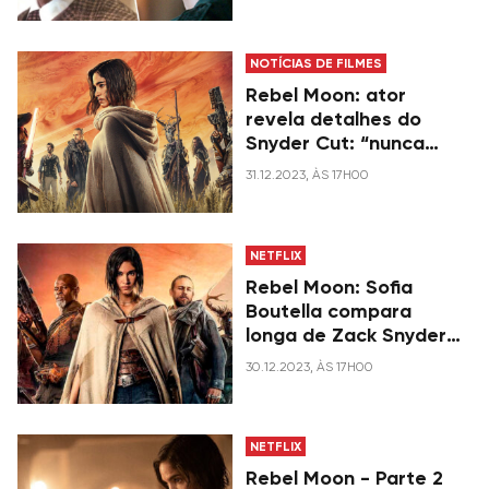
até os dias de hoje
NOTÍCIAS DE FILMES
Rebel Moon: ator
revela detalhes do
Snyder Cut: “nunca
vimos nada parecido”
31.12.2023, ÀS 17H00
NETFLIX
Rebel Moon: Sofia
Boutella compara
longa de Zack Snyder
com Pinóquio de
30.12.2023, ÀS 17H00
Guillermo del Toro
NETFLIX
Rebel Moon - Parte 2