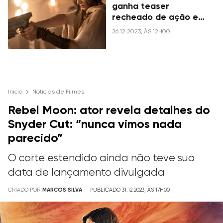
ganha teaser
recheado de ação e
cenas épicas; veja
26.12.2023, ÀS 12H00
Início
Notícias de Filmes
Rebel Moon: ator revela detalhes do
Snyder Cut: “nunca vimos nada
parecido”
O corte estendido ainda não teve sua
data de lançamento divulgada
CRIADO POR
MARCOS SILVA
PUBLICADO 31.12.2023, ÀS 17H00