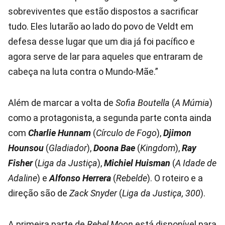
sobreviventes que estão dispostos a sacrificar
tudo. Eles lutarão ao lado do povo de Veldt em
defesa desse lugar que um dia já foi pacífico e
agora serve de lar para aqueles que entraram de
cabeça na luta contra o Mundo-Mãe.”
Além de marcar a volta de
Sofia Boutella
(
A Múmia
)
como a protagonista, a segunda parte conta ainda
com
Charlie Hunnam
(
Círculo de Fogo
),
Djimon
Hounsou
(
Gladiador
),
Doona Bae
(
Kingdom
),
Ray
Fisher
(
Liga da Justiça
),
Michiel Huisman
(
A Idade de
Adaline
) e
Alfonso Herrera
(
Rebelde
). O roteiro e a
direção são de
Zack Snyder
(
Liga da Justiça, 300
).
A primeira parte de
Rebel Moon
está disponível para