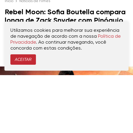
Início
Notícias de Filmes
Rebel Moon: Sofia Boutella compara
longa de Zack Snyder com Pinóquio
de Guillermo del Toro
Utilizamos cookies para melhorar sua experiência
de navegação de acordo com a nossa
Política de
Segundo a atriz, plataforma foi quem
Privacidade
. Ao continuar navegando, você
concorda com estas condições.
possibilitou que o longa pudesse ser feito
ACEITAR
CRIADO POR
MARCOS SILVA
PUBLICADO 30.12.2023, ÀS 17H00