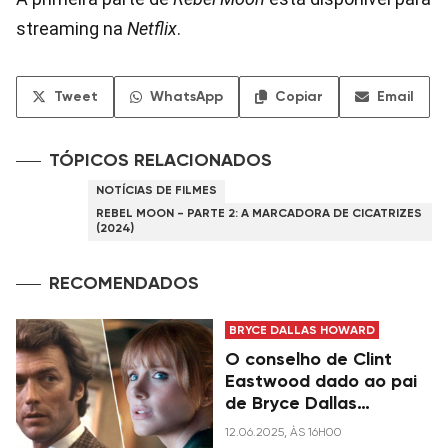
streaming na
Netflix
.
Tweet
WhatsApp
Copiar
Email
TÓPICOS RELACIONADOS
NOTÍCIAS DE FILMES
REBEL MOON - PARTE 2: A MARCADORA DE CICATRIZES
(2024)
RECOMENDADOS
BRYCE DALLAS HOWARD
O conselho de Clint
Eastwood dado ao pai
de Bryce Dallas
Howard que ela segue
12.06.2025, ÀS 16H00