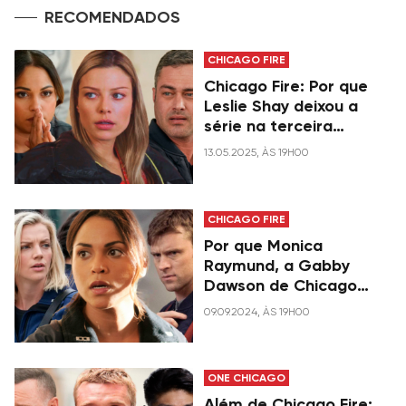
RECOMENDADOS
CHICAGO FIRE
Chicago Fire: Por que
Leslie Shay deixou a
série na terceira
temporada?
13.05.2025, ÀS 19H00
CHICAGO FIRE
Por que Monica
Raymund, a Gabby
Dawson de Chicago
Fire, deixou o elenco
09.09.2024, ÀS 19H00
após a sexta
temporada?
ONE CHICAGO
Além de Chicago Fire: