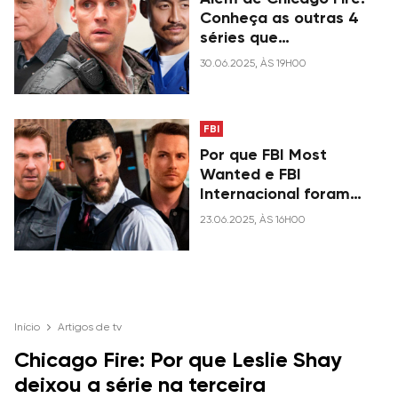
Conheça as outras 4
séries que
compartilham o
30.06.2025, ÀS 19H00
mesmo universo
FBI
Por que FBI Most
Wanted e FBI
Internacional foram
cancelados?
23.06.2025, ÀS 16H00
Início
Artigos de tv
Chicago Fire: Por que Leslie Shay
deixou a série na terceira