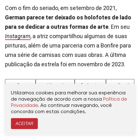
Com o fim do seriado, em setembro de 2021,
German parece ter deixado os holofotes de lado
para se dedicar a outras formas de arte
. Em seu
Instagram
, a atriz compartilhou algumas de suas
pinturas, além de uma parceria com a Bonfire para
uma série de camisas com suas obras. A última
publicação da estrela foi em novembro de 2023.
Tweet
WhatsApp
Copiar
Email
Utilizamos cookies para melhorar sua experiência
de navegação de acordo com a nossa
Política de
TÓPICOS RELACIONADOS
Privacidade
. Ao continuar navegando, você
concorda com estas condições.
ARTIGOS DE TV
CHICAGO FIRE
CHICAGO FIRE (2012)
LAUREN GERMAN
ACEITAR