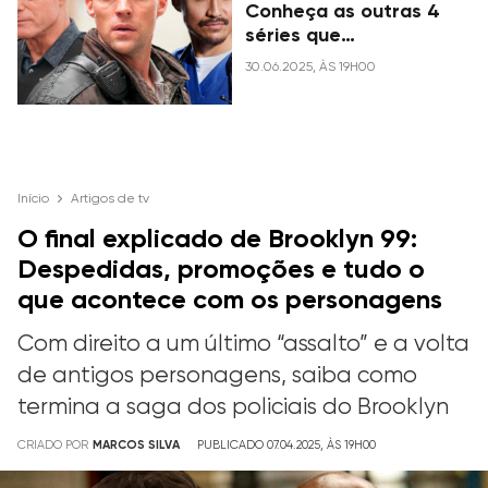
Conheça as outras 4
séries que
compartilham o
30.06.2025, ÀS 19H00
mesmo universo
Início
Artigos de tv
O final explicado de Brooklyn 99:
Despedidas, promoções e tudo o
que acontece com os personagens
Com direito a um último “assalto” e a volta
de antigos personagens, saiba como
termina a saga dos policiais do Brooklyn
CRIADO POR
MARCOS SILVA
PUBLICADO 07.04.2025, ÀS 19H00