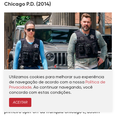
Chicago P.D. (2014)
Utilizamos cookies para melhorar sua experiência
Marina Squerciati (Kim Burgess) e Patrick John Flueger
de navegação de acordo com a nossa
Política de
(Adam Ruzek) em "Chicago P.D." (2014) -
Privacidade
. Ao continuar navegando, você
NBC/Reprodução
concorda com estas condições.
ACEITAR
Lançado em janeiro de 2014,
Chicago P.D.
foi o
primeiro spin-off da franquia Chicago e, assim