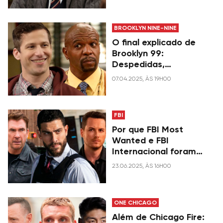
BROOKLYN NINE-NINE
O final explicado de
Brooklyn 99:
Despedidas,
promoções e tudo o
07.04.2025, ÀS 19H00
que acontece com os
personagens
FBI
Por que FBI Most
Wanted e FBI
Internacional foram
cancelados?
23.06.2025, ÀS 16H00
ONE CHICAGO
Além de Chicago Fire: