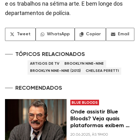
e os trabalhos na sétima arte. E bem longe dos
departamentos de polícia.
Tweet
WhatsApp
Copiar
Email
TÓPICOS RELACIONADOS
ARTIGOS DE TV
BROOKLYN NINE-NINE
BROOKLYN NINE-NINE (2013)
CHELSEA PERETTI
RECOMENDADOS
BLUE BLOODS
Onde assistir Blue
Bloods? Veja quais
plataformas exibem a
série no Brasil
20.06.2025, ÀS 19H00