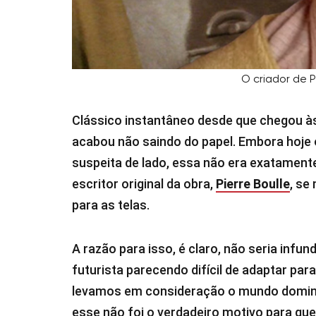
O criador de 
Clássico instantâneo desde que chegou à
acabou não saindo do papel. Embora hoje 
suspeita de lado, essa não era exatament
escritor original da obra,
Pierre Boulle
, se
para as telas.
A razão para isso, é claro, não seria infun
futurista parecendo difícil de adaptar pa
levamos em consideração o mundo domina
esse não foi o verdadeiro motivo para q