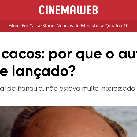
Filmes
Em Cartaz
Stories
Notícias de Filmes
Listas
Quiz
Top 10
cacos: por que o au
se lançado?
ginal da franquia, não estava muito interessa