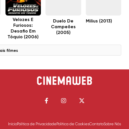
Velozes E
Duelo De
Milius (2013)
Furiosos:
Campeões
Desafio Em
(2005)
Tóquio (2006)
ais filmes
Início
Política de Privacidade
Política de Cookies
Contato
Sobre Nós