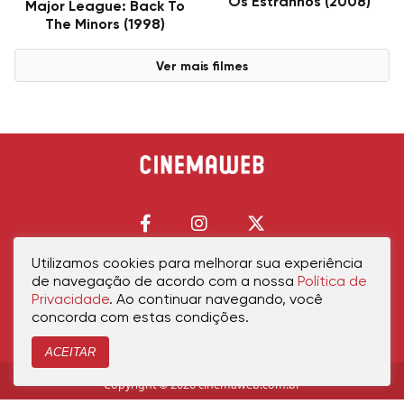
Os Estranhos (2008)
Major League: Back To
The Minors (1998)
Ver mais filmes
Utilizamos cookies para melhorar sua experiência
de navegação de acordo com a nossa
Política de
Início
Política de Privacidade
Política de Cookies
Contato
Sobre Nós
Privacidade
. Ao continuar navegando, você
concorda com estas condições.
ACEITAR
Copyright © 2026 cinemaweb.com.br