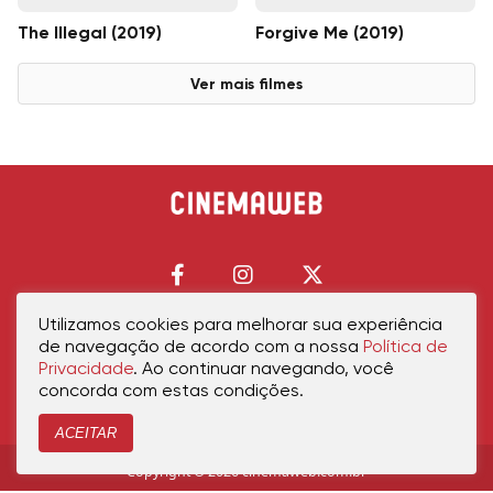
The Illegal (2019)
Forgive Me (2019)
Ver mais filmes
Utilizamos cookies para melhorar sua experiência
de navegação de acordo com a nossa
Política de
Início
Política de Privacidade
Política de Cookies
Contato
Sobre Nós
Privacidade
. Ao continuar navegando, você
concorda com estas condições.
ACEITAR
Copyright © 2026 cinemaweb.com.br