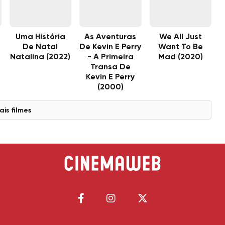
Uma História
As Aventuras
We All Just
De Natal
De Kevin E Perry
Want To Be
Natalina (2022)
- A Primeira
Mad (2020)
Transa De
Kevin E Perry
(2000)
ais filmes