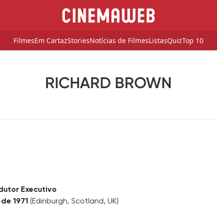
Filmes
Em Cartaz
Stories
Notícias de Filmes
Listas
Quiz
Top 10
RICHARD BROWN
dutor Executivo
 de 1971
(Edinburgh, Scotland, UK)