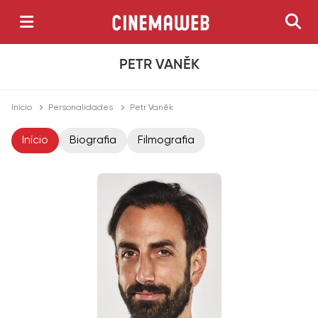
PETR VANĚK
Início
Personalidades
Petr Vaněk
Início
Biografia
Filmografia