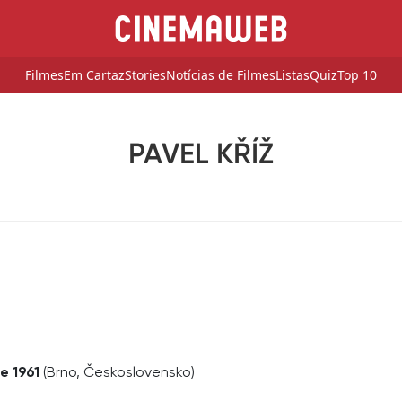
Filmes
Em Cartaz
Stories
Notícias de Filmes
Listas
Quiz
Top 10
PAVEL KŘÍŽ
e 1961
(Brno, Československo)