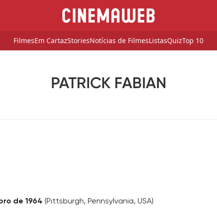
Filmes
Em Cartaz
Stories
Notícias de Filmes
Listas
Quiz
Top 10
PATRICK FABIAN
bro de 1964
(Pittsburgh, Pennsylvania, USA)