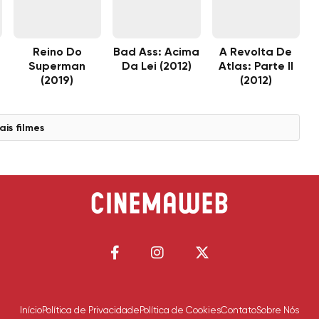
Reino Do
Bad Ass: Acima
A Revolta De
Superman
Da Lei (2012)
Atlas: Parte II
(2019)
(2012)
ais filmes
Início
Política de Privacidade
Política de Cookies
Contato
Sobre Nós