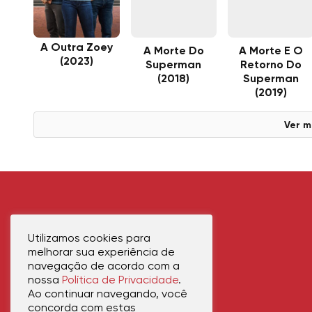
A Outra Zoey
A Morte Do
A Morte E O
(2023)
Superman
Retorno Do
(2018)
Superman
(2019)
Ver m
Utilizamos cookies para
melhorar sua experiência de
navegação de acordo com a
nossa
Política de Privacidade
.
Ao continuar navegando, você
concorda com estas