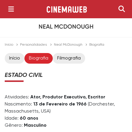
NEAL MCDONOUGH
Início
Personalidades
Neal McDonough
Biografia
Início
Biografia
Filmografia
ESTADO CIVIL
Atividades:
Ator, Produtor Executivo, Escritor
Nascimento:
13 de Fevereiro de 1966
(Dorchester,
Massachusetts, USA)
Idade:
60 anos
Gênero:
Masculino