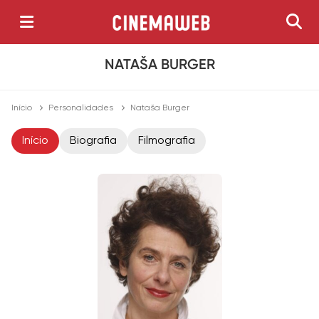
NATAŠA BURGER
Início
Personalidades
Nataša Burger
Início
Biografia
Filmografia