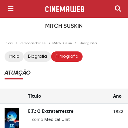
MITCH SUSKIN
Início
Personalidades
Mitch Suskin
Filmografia
Início
Biografia
Filmografia
ATUAÇÃO
Título
Ano
E.T.: O Extraterrestre
1982
como
Medical Unit