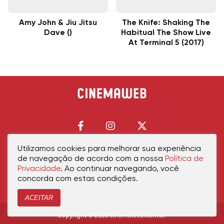
Amy John & Jiu Jitsu
The Knife: Shaking The
Dave ()
Habitual The Show Live
At Terminal 5 (2017)
Utilizamos cookies para melhorar sua experiência
de navegação de acordo com a nossa
Política de
Início
Política de Privacidade
Política de Cookies
Contato
Sobre Nós
Privacidade
. Ao continuar navegando, você
concorda com estas condições.
ACEITAR
Copyright © 2026 cinemaweb.com.br