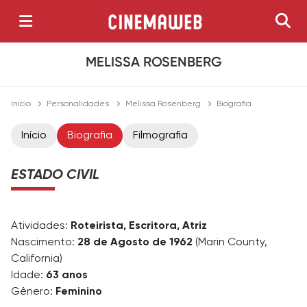
MELISSA ROSENBERG
Início
Personalidades
Melissa Rosenberg
Biografia
Início
Biografia
Filmografia
ESTADO CIVIL
Atividades:
Roteirista, Escritora, Atriz
Nascimento:
28 de Agosto de 1962
(Marin County,
California)
Idade:
63 anos
Gênero:
Feminino