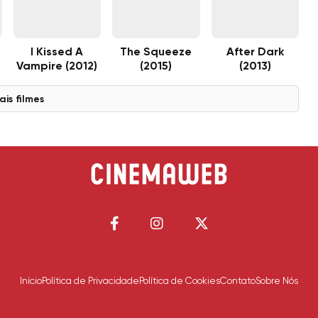
I Kissed A
The Squeeze
After Dark
Vampire (2012)
(2015)
(2013)
ais filmes
Início
Política de Privacidade
Política de Cookies
Contato
Sobre Nós