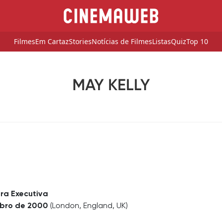
Filmes
Em Cartaz
Stories
Notícias de Filmes
Listas
Quiz
Top 10
MAY KELLY
ora Executiva
mbro de 2000
(London, England, UK)