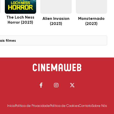
The Loch Ness
g
Alien Invasion
Monsternado
Horror (2023)
(2023)
(2023)
ais filmes
Início
Política de Privacidade
Política de Cookies
Contato
Sobre Nós