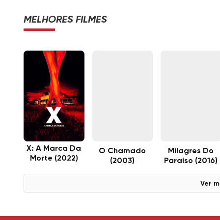
MELHORES FILMES
X: A Marca Da
O Chamado
Milagres Do
Morte (2022)
(2003)
Paraíso (2016)
Ver m