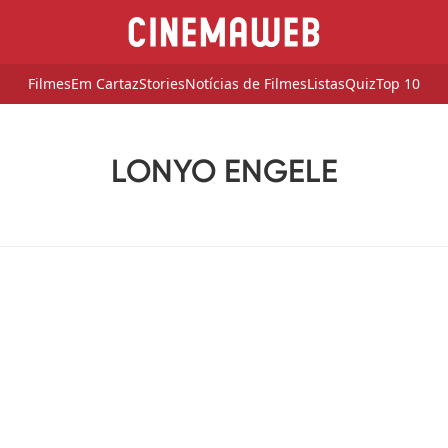
Filmes
Em Cartaz
Stories
Notícias de Filmes
Listas
Quiz
Top 10
LONYO ENGELE