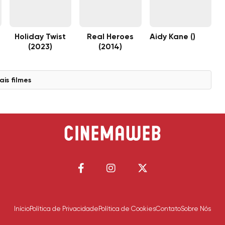
)
Holiday Twist
Real Heroes
Aidy Kane ()
(2023)
(2014)
ais filmes
Início
Política de Privacidade
Política de Cookies
Contato
Sobre Nós