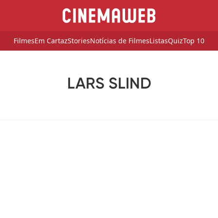
Filmes
Em Cartaz
Stories
Notícias de Filmes
Listas
Quiz
Top 10
LARS SLIND