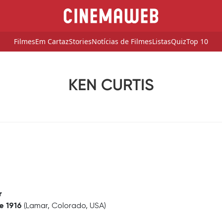
Filmes
Em Cartaz
Stories
Notícias de Filmes
Listas
Quiz
Top 10
KEN CURTIS
r
e 1916
(Lamar, Colorado, USA)