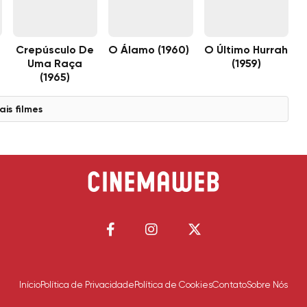
Crepúsculo De
O Álamo (1960)
O Último Hurrah
Uma Raça
(1959)
(1965)
ais filmes
Início
Política de Privacidade
Política de Cookies
Contato
Sobre Nós