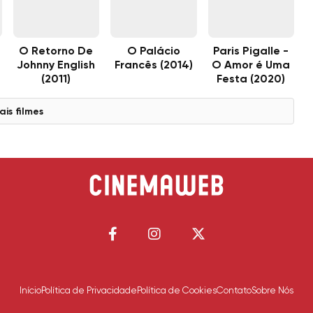
O Retorno De
O Palácio
Paris Pigalle -
Johnny English
Francês (2014)
O Amor é Uma
(2011)
Festa (2020)
ais filmes
Início
Política de Privacidade
Política de Cookies
Contato
Sobre Nós