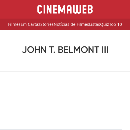
Filmes
Em Cartaz
Stories
Notícias de Filmes
Listas
Quiz
Top 10
JOHN T. BELMONT III