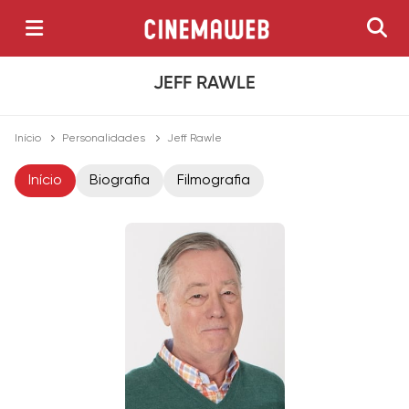
JEFF RAWLE
Início
Personalidades
Jeff Rawle
Início
Biografia
Filmografia