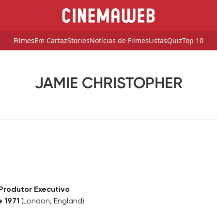
Filmes
Em Cartaz
Stories
Notícias de Filmes
Listas
Quiz
Top 10
JAMIE CHRISTOPHER
, Produtor Executivo
e 1971
(London, England)