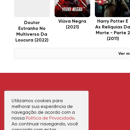
Viúva Negra
Harry Potter E
Doutor
(2021)
As Relíquias D
Estranho No
Morte - Parte 2
Multiverso Da
(2011)
Loucura (2022)
Ver m
Utilizamos cookies para
melhorar sua experiência de
navegação de acordo com a
nossa
Política de Privacidade
.
Ao continuar navegando, você