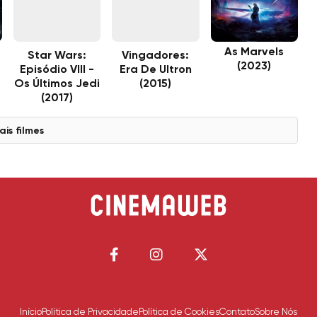
As Marvels
Star Wars:
Vingadores:
a
(2023)
Episódio VIII -
Era De Ultron
Os Últimos Jedi
(2015)
(2017)
ais filmes
Início
Política de Privacidade
Política de Cookies
Contato
Sobre Nós