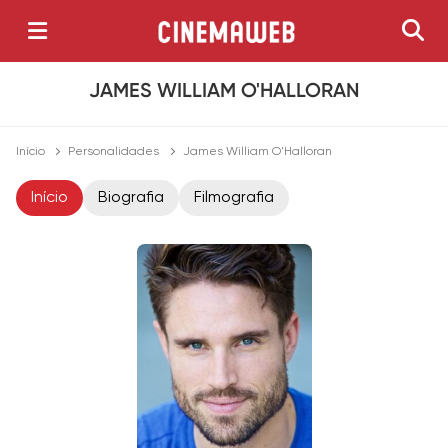
JAMES WILLIAM O'HALLORAN
Início
Personalidades
James William O'Halloran
Início
Biografia
Filmografia