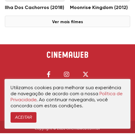
Ilha Dos Cachorros (2018)
Moonrise Kingdom (2012)
Ver mais filmes
Utilizamos cookies para melhorar sua experiência
de navegação de acordo com a nossa
Política de
Início
Política de Privacidade
Política de Cookies
Contato
Sobre Nós
Privacidade
. Ao continuar navegando, você
concorda com estas condições.
ACEITAR
Copyright © 2026 cinemaweb.com.br