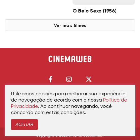
O Belo Sexo (1956)
Ver mais filmes
Utilizamos cookies para melhorar sua experiência
de navegação de acordo com a nossa
Política de
Início
Política de Privacidade
Política de Cookies
Contato
Sobre Nós
Privacidade
. Ao continuar navegando, você
concorda com estas condições.
ACEITAR
Copyright © 2026 cinemaweb.com.br