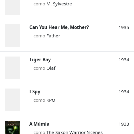
como
M. Sylvestre
Can You Hear Me, Mother?
1935
como
Father
Tiger Bay
1934
como
Olaf
I Spy
1934
como
KPO
A Múmia
1933
como
The Saxon Warrior (scenes