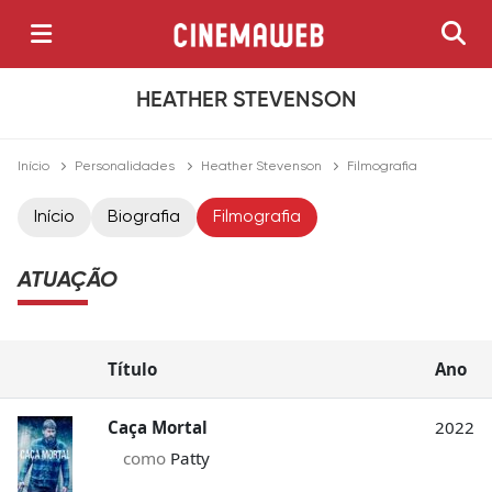
HEATHER STEVENSON
Início
Personalidades
Heather Stevenson
Filmografia
Início
Biografia
Filmografia
ATUAÇÃO
Título
Ano
Caça Mortal
2022
como
Patty