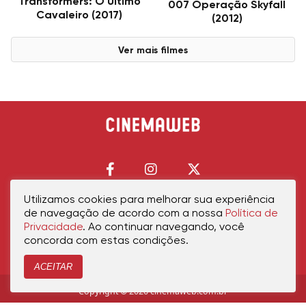
Transformers: O Último
007 Operação Skyfall
Cavaleiro (2017)
(2012)
Ver mais filmes
Utilizamos cookies para melhorar sua experiência
de navegação de acordo com a nossa
Política de
Início
Política de Privacidade
Política de Cookies
Contato
Sobre Nós
Privacidade
. Ao continuar navegando, você
concorda com estas condições.
ACEITAR
Copyright © 2026 cinemaweb.com.br