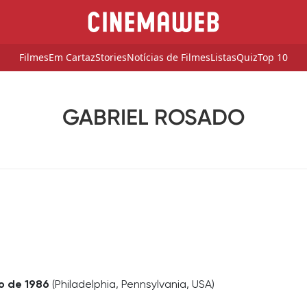
Filmes
Em Cartaz
Stories
Notícias de Filmes
Listas
Quiz
Top 10
GABRIEL ROSADO
o de 1986
(Philadelphia, Pennsylvania, USA)