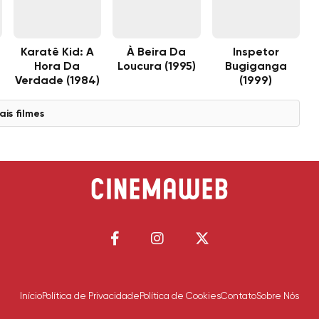
Karatê Kid: A
À Beira Da
Inspetor
Hora Da
Loucura (1995)
Bugiganga
Verdade (1984)
(1999)
ais filmes
Início
Política de Privacidade
Política de Cookies
Contato
Sobre Nós