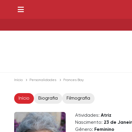
Início
Personalidades
Frances Bay
Início
Biografia
Filmografia
Atividades:
Atriz
Nascimento:
23 de Janeir
Gênero:
Feminino