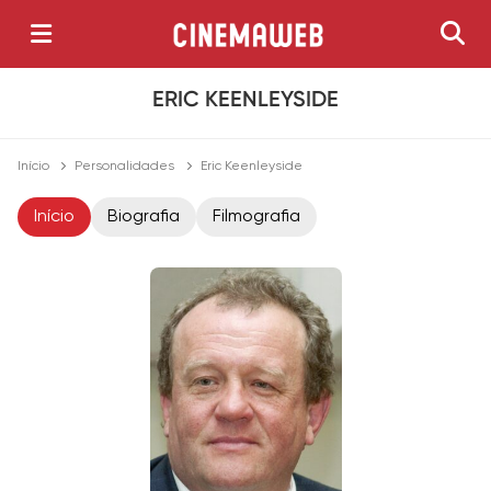
ERIC KEENLEYSIDE
Início
Personalidades
Eric Keenleyside
Início
Biografia
Filmografia