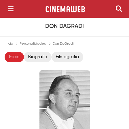
DON DAGRADI
Início
Personalidades
Don DaGradi
Início
Biografia
Filmografia