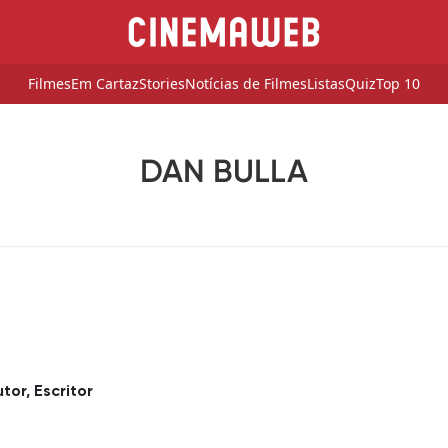
Filmes
Em Cartaz
Stories
Notícias de Filmes
Listas
Quiz
Top 10
DAN BULLA
tor, Escritor