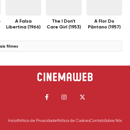
o
A Falsa
The I Don't
A Flor Do
Libertina (1966)
Care Girl (1953)
Pântano (1957)
ais filmes
Início
Política de Privacidade
Política de Cookies
Contato
Sobre Nós