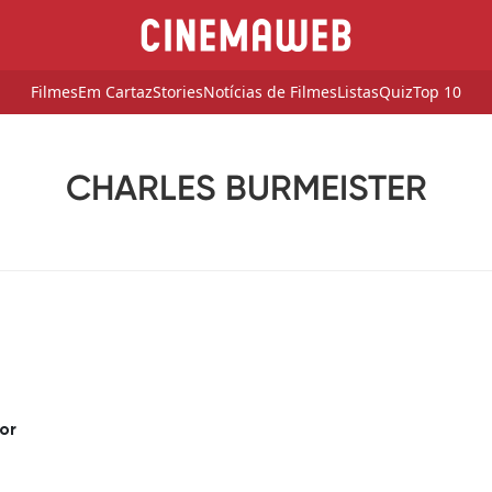
Filmes
Em Cartaz
Stories
Notícias de Filmes
Listas
Quiz
Top 10
CHARLES BURMEISTER
tor