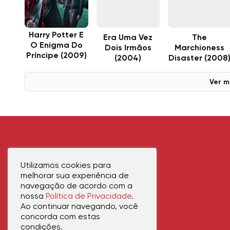
Harry Potter E
Era Uma Vez
The
O Enigma Do
Dois Irmãos
Marchioness
Príncipe (2009)
(2004)
Disaster (2008
Ver m
Utilizamos cookies para
melhorar sua experiência de
navegação de acordo com a
nossa
Política de Privacidade
.
Ao continuar navegando, você
concorda com estas
condições.