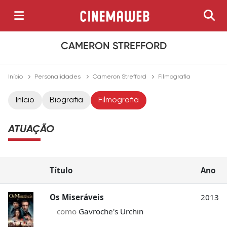
CAMERON STREFFORD
Início
Personalidades
Cameron Strefford
Filmografia
Início
Biografia
Filmografia
ATUAÇÃO
Título
Ano
Os Miseráveis
2013
como
Gavroche's Urchin