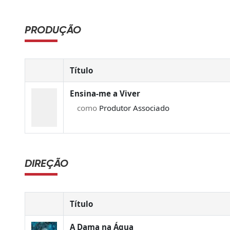
PRODUÇÃO
Título
Ensina-me a Viver
como
Produtor Associado
DIREÇÃO
Título
A Dama na Água