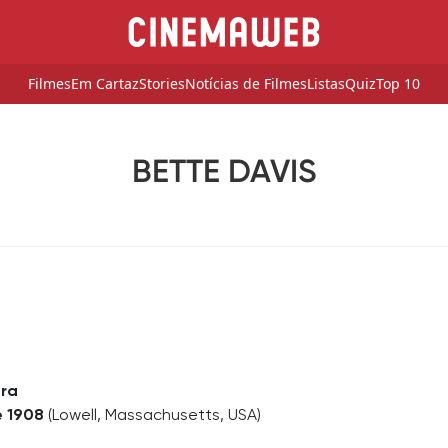
Filmes
Em Cartaz
Stories
Notícias de Filmes
Listas
Quiz
Top 10
BETTE DAVIS
ora
e 1908
(Lowell, Massachusetts, USA)