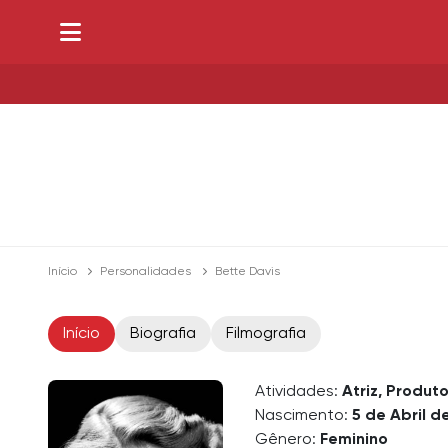
Início
Personalidades
Bette Davis
Início
Biografia
Filmografia
Atividades:
Atriz, Produt
Nascimento:
5 de Abril d
Gênero:
Feminino