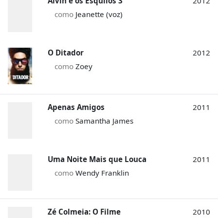
Alvin e os Esquilos 3
2012
como
Jeanette (voz)
O Ditador
2012
como
Zoey
Apenas Amigos
2011
como
Samantha James
Uma Noite Mais que Louca
2011
como
Wendy Franklin
Zé Colmeia: O Filme
2010