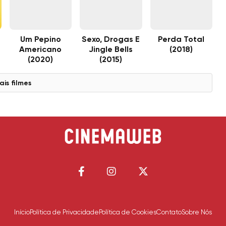
Um Pepino
Sexo, Drogas E
Perda Total
Americano
Jingle Bells
(2018)
(2020)
(2015)
ais filmes
Início
Política de Privacidade
Política de Cookies
Contato
Sobre Nós