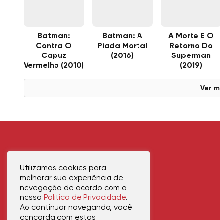
Batman:
Batman: A
A Morte E O
Contra O
Piada Mortal
Retorno Do
Capuz
(2016)
Superman
Vermelho (2010)
(2019)
Ver m
Utilizamos cookies para
melhorar sua experiência de
navegação de acordo com a
nossa
Política de Privacidade
.
Ao continuar navegando, você
concorda com estas