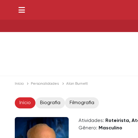
Início
Personalidades
Alan Burnett
Início
Biografia
Filmografia
Atividades:
Roteirista, A
Gênero:
Masculino