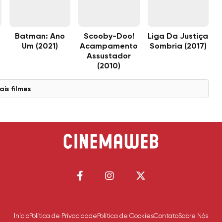
Batman: Ano
Scooby-Doo!
Liga Da Justiça
Um (2021)
Acampamento
Sombria (2017)
Assustador
(2010)
ais filmes
Início
Política de Privacidade
Política de Cookies
Contato
Sobre Nós